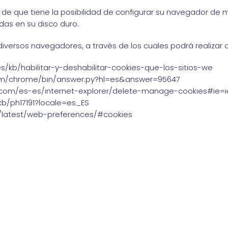
o de que tiene la posibilidad de configurar su navegador de 
adas en su disco duro.
iversos navegadores, a través de los cuales podrá realizar d
/es/kb/habilitar-y-deshabilitar-cookies-que-los-sitios-we
com/chrome/bin/answer.py?hl=es&answer=95647
ft.com/es-es/internet-explorer/delete-manage-cookies#ie=i
kb/ph17191?locale=es_ES
n/latest/web-preferences/#cookies